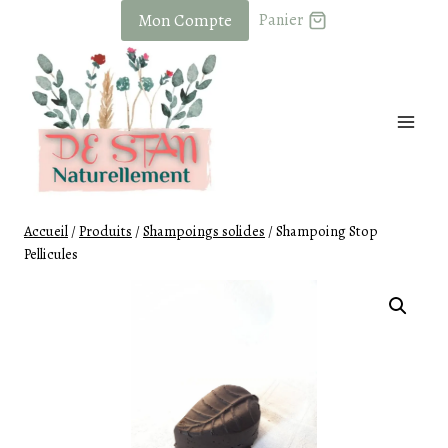
Skip
Mon Compte
Panier
to
content
Accueil
/
Produits
/
Shampoings solides
/
Shampoing Stop
Pellicules