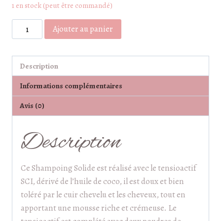
1 en stock (peut être commandé)
quantité
Ajouter au panier
de
Shampoing
Stop
Description
Pellicules
Informations complémentaires
Avis (0)
Description
Ce Shampoing Solide est réalisé avec le tensioactif
SCI, dérivé de l’huile de coco, il est doux et bien
toléré par le cuir chevelu et les cheveux, tout en
apportant une mousse riche et crémeuse. Le