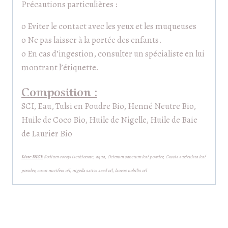
Précautions particulières :
o Eviter le contact avec les yeux et les muqueuses
o Ne pas laisser à la portée des enfants.
o En cas d’ingestion, consulter un spécialiste en lui
montrant l’étiquette.
Composition :
SCI, Eau, Tulsi en Poudre Bio, Henné Neutre Bio,
Huile de Coco Bio, Huile de Nigelle, Huile de Baie
de Laurier Bio
Liste INCI:
Sodium cocoyl isethionate, aqua, Ocimum sanctum leaf powder, Cassia auriculata leaf
powder, cocos nucifera oil, nigella sativa seed oil, laurus nobilis oil