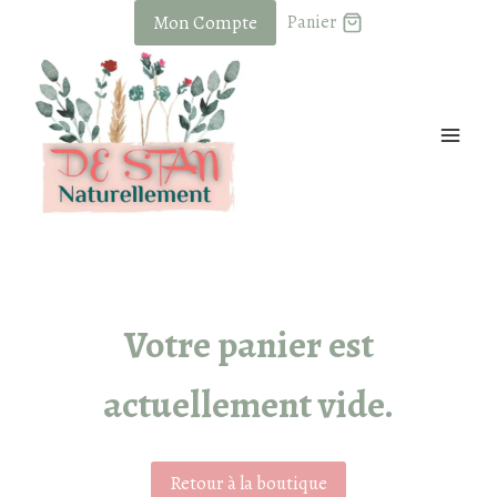
Skip
Mon Compte
Panier
to
content
Votre panier est
actuellement vide.
Retour à la boutique