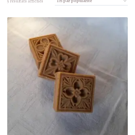
Trié
5 résultats affichés
par
popularité