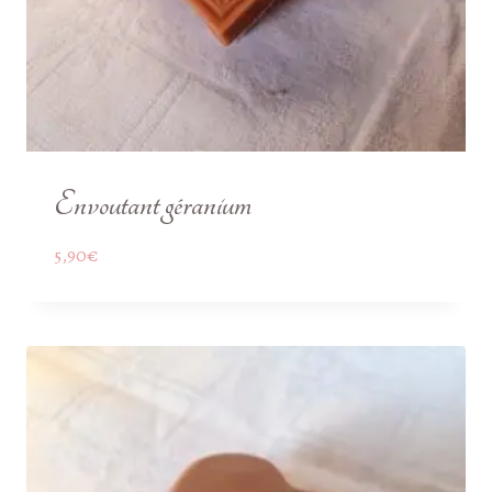
Envoutant géranium
5,90
€