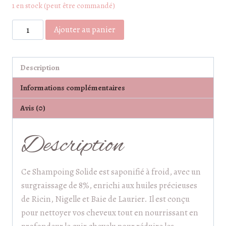
1 en stock (peut être commandé)
quantité
Ajouter au panier
de
Shampoing
à
Description
l'argile
Informations complémentaires
blanche
Avis (0)
Description
Ce Shampoing Solide est saponifié à froid, avec un
surgraissage de 8%, enrichi aux huiles précieuses
de Ricin, Nigelle et Baie de Laurier. Il est conçu
pour nettoyer vos cheveux tout en nourrissant en