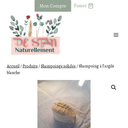
Skip
Mon Compte
Panier
to
content
Accueil
/
Produits
/
Shampoings solides
/
Shampoing à l’argile
blanche