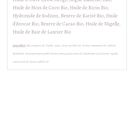
Huile de Noix de Coco Bio, Huile de Ricin Bio,
Hydroxide de Sodium, Beurre de Karité Bio, Huile
d’Avocat Bio, Beurre de Cacao Bio, Huile de Nigelle,
Huile de Baie de Laurier Bio
Liste INCI:
Olea europaea oil, Kaolin, aqua, cocos nucifera oil, ricinus communis oil, sodium
hydroxide, butyrospermum parkii butter, persea gratissima oil, theobroma cacao butter, nigella
sativa seed oil, laurus nobilis oil