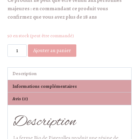
Ce produit ne peut que être vendu aux personnes
majeures : en commandant ce produit vous
confirmez que vous avez plus de 18 ans
50 en stock (peut être commandé)
quantité
Ajouter au panier
de
Résine
de
Description
chanvre
Informations complémentaires
CBD
Avis (0)
Description
La ferme Bio de Pigerolles produit une résine de