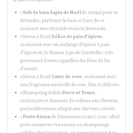
1
Sels de bain Sapin de Noël
de 200ml pour se
détendre, parfumer le bain et faire de ce
moment une véritable évasion hivernale.
1 Savon à froid
Délice de pain d’épices
,
aromatisé avec un mélange d’épices à pain
d’épices de la Maison Lips de Gertwiller, très
gourmand il vous rappellera les fêtes de fin
d’année.
1 Savon à froid
Cœur de rose
, aromatisé avec
une fragrance naturelle de rose, fine et délicate.
1 Shampoing Solide
Force et Tenue
,
renforçant et donnant du volume aux cheveux,
particulièrement adapté aux cheveux colorés.
1
Porte Savon
de Dimension 11cm/7.5cm, idéal
pour conserver vos savons ou shampoings
solides plus longtemps, en permettant un bon