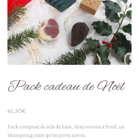
Pack cadeau de Noël
42,50
€
Pack composé de sels de bain, deux savons à froid, un
shampoing ainsi qu’un porte savon.