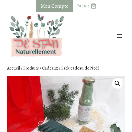
Skip
Mon Compte
Panier
to
content
Accueil
/
Produits
/
Cadeaux
/
Pack cadeau de Noël