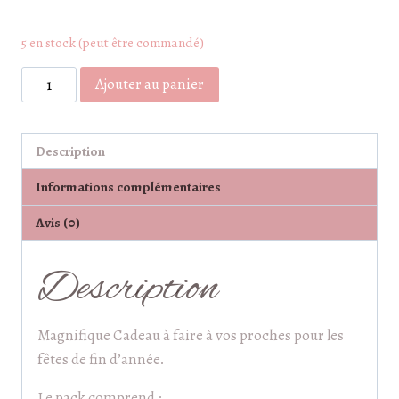
5 en stock (peut être commandé)
quantité
Ajouter au panier
de
Pack
cadeau
Description
de
Informations complémentaires
Noël
Avis (0)
Description
Magnifique Cadeau à faire à vos proches pour les
fêtes de fin d’année.
Le pack comprend :