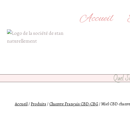
Skip
to
Accueil
content
Quel S
Accueil
/
Produits
/
Chanvre Français CBD-CBG
/
Miel CBD chanvr