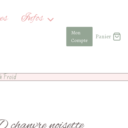
es
Infos
Mon
Panier
Compte
à Froid
hanvre noisette