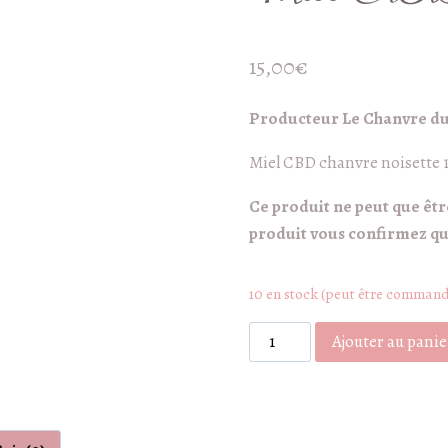
15,00
€
Producteur Le Chanvre du
Miel CBD chanvre noisette 
Ce produit ne peut que êt
produit vous confirmez que
10 en stock (peut être comman
quantité
Ajouter au panie
de
Miel
CBD
chanvre