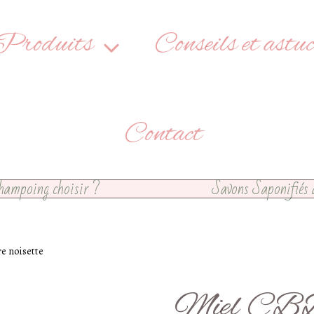
Produits
Conseils et astuc
Contact
hampoing choisir ?
Savons Saponifiés 
e noisette
Miel CBD c