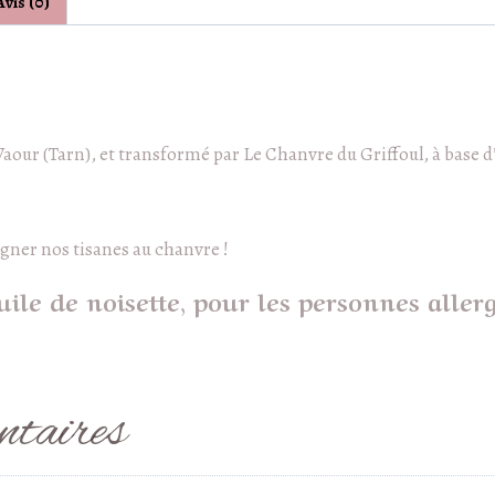
Avis (0)
noisette
Vaour (Tarn), et transformé par Le Chanvre du Griffoul, à base d
gner nos tisanes au chanvre !
uile de noisette, pour les personnes aller
ntaires